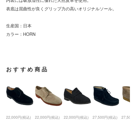
内装には吸放湿性に優れた天然皮革を使用。
表底は屈曲性が良くグリップ力の高いオリジナルソール。
生産国：日本
カラー：HORN
おすすめ商品
22,000円(税込)
22,000円(税込)
22,000円(税込)
27,500円(税込)
27,500