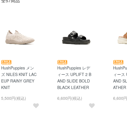
全57商品
HushPuppies メン
HushPuppies レデ
HushP
ズ NILES KNIT LAC
ィース UPLIFT 2 B
ィース U
EUP RAINY GREY
AND SLIDE BOLD
AND SL
KNIT
BLACK LEATHER
ATHER
5,500円(税込)
6,600円(税込)
6,600