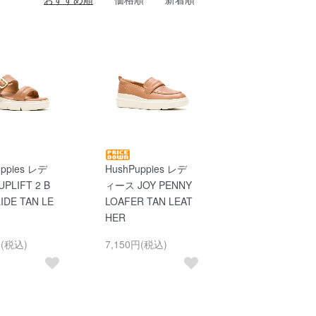
uppies レデ
HushPuppies レデ
PLIFT 2 B
ィース JOY PENNY
IDE TAN LE
LOAFER TAN LEAT
HER
円(税込)
7,150円(税込)