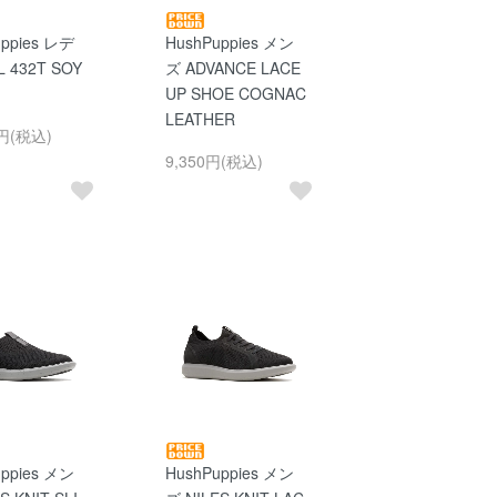
uppies レデ
HushPuppies メン
 432T SOY
ズ ADVANCE LACE
UP SHOE COGNAC
LEATHER
0円(税込)
9,350円(税込)
uppies メン
HushPuppies メン