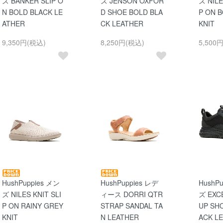
ズ BANKER SLIP O
ズ JENSON OXFOR
ズ NILE
N BOLD BLACK LE
D SHOE BOLD BLA
P ON 
ATHER
CK LEATHER
KNIT
9,350円(税込)
8,250円(税込)
5,500
HushPuppies メン
HushPuppies レデ
HushP
ズ NILES KNIT SLI
ィース DORRI QTR
ズ EXCE
P ON RAINY GREY
STRAP SANDAL TA
UP SH
KNIT
N LEATHER
ACK L