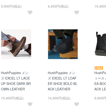
5,500円(税込)
4,400円(税込)
15,40
HushPuppies メン
HushPuppies メン
HushP
ズ EXCEL LT LACE
ズ EXCEL LT LOAF
ィース J
UP SHOE DARK BR
ER SHOE BOLD BL
EA BO
OWN LEATHER
ACK LEATHER
ACK L
15,400円(税込)
14,300円(税込)
9,900