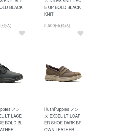
S KNIT SLI
ズ NILES KNIT LAC
BOLD BLACK
E UP BOLD BLACK
KNIT
円(税込)
5,500円(税込)
uppies メン
HushPuppies メン
L LT LACE
ズ EXCEL LT LOAF
OE BOLD BL
ER SHOE DARK BR
EATHER
OWN LEATHER