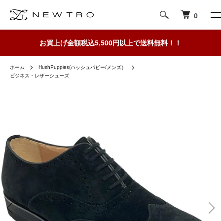
0
お買上げ金額税込5,500円以上で送料無料！！
ホーム
HushPuppies(ハッシュパピー/メンズ）
ビジネス・レザーシューズ