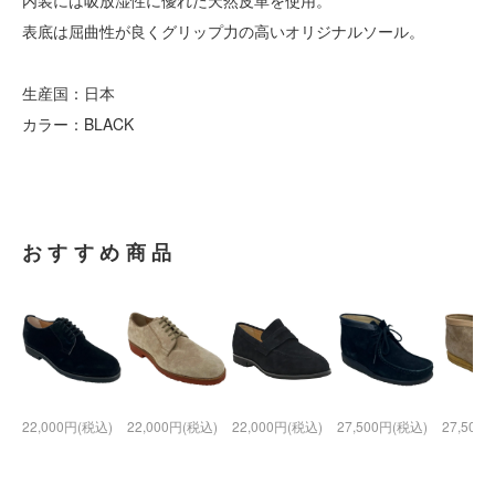
内装には吸放湿性に優れた天然皮革を使用。
表底は屈曲性が良くグリップ力の高いオリジナルソール。
生産国：日本
カラー：BLACK
おすすめ商品
22,000円(税込)
22,000円(税込)
22,000円(税込)
27,500円(税込)
27,500