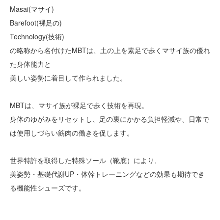
Masai(マサイ)
Barefoot(裸足の)
Technology(技術)
の略称から名付けたMBTは、土の上を素足で歩くマサイ族の優れ
た身体能力と
美しい姿勢に着目して作られました。
MBTは、マサイ族が裸足で歩く技術を再現。
身体のゆがみをリセットし、足の裏にかかる負担軽減や、日常で
は使用しづらい筋肉の働きを促します。
世界特許を取得した特殊ソール（靴底）により、
美姿勢・基礎代謝UP・体幹トレーニングなどの効果も期待でき
る機能性シューズです。