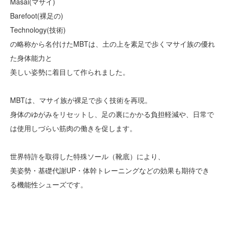
Masai(マサイ)
Barefoot(裸足の)
Technology(技術)
の略称から名付けたMBTは、土の上を素足で歩くマサイ族の優れ
た身体能力と
美しい姿勢に着目して作られました。
MBTは、マサイ族が裸足で歩く技術を再現。
身体のゆがみをリセットし、足の裏にかかる負担軽減や、日常で
は使用しづらい筋肉の働きを促します。
世界特許を取得した特殊ソール（靴底）により、
美姿勢・基礎代謝UP・体幹トレーニングなどの効果も期待でき
る機能性シューズです。