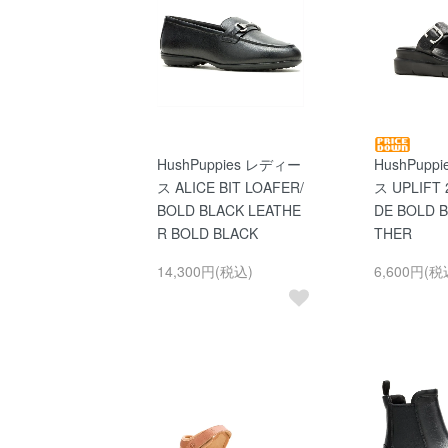
HushPuppies レディー
HushPupp
ス ALICE BIT LOAFER/
ス UPLIFT 
BOLD BLACK LEATHE
DE BOLD 
R BOLD BLACK
THER
14,300円(税込)
6,600円(税