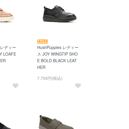
es レディー
HushPuppies レディー
Y LOAFE
ス JOY WINGTIP SHO
HER
E BOLD BLACK LEAT
HER
7,700円(税込)