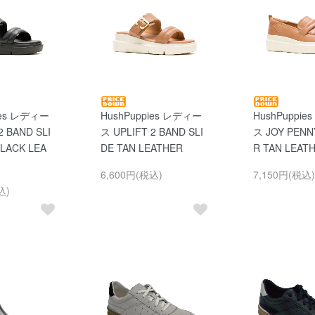
ies レディー
HushPuppies レディー
HushPuppi
2 BAND SLI
ス UPLIFT 2 BAND SLI
ス JOY PENN
BLACK LEA
DE TAN LEATHER
R TAN LEAT
6,600円(税込)
7,150円(税込)
込)