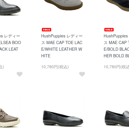
ies レディー
HushPuppies レディー
HushPuppi
ELSEA BOO
ス MAE CAP TOE LAC
ス MAE CAP 
ACK LEAT
E/WHITE LEATHER W
E/BOLD BLA
HITE
HER BOLD B
込)
10,780円(税込)
10,780円(税込