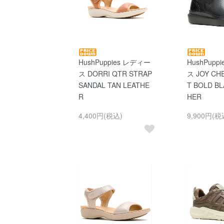
HushPuppies レディー
HushPupp
ス DORRI QTR STRAP
ス JOY CH
SANDAL TAN LEATHE
T BOLD BL
R
HER
4,400円(税込)
9,900円(税