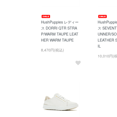
HushPuppies レディー
HushPupp
ス DORRI QTR STRA
ス SEVENT
P/WARM TAUPE LEAT
UNNER/SO
HER WARM TAUPE
LEATHER 
IL
8,470円(税込)
10,010円(