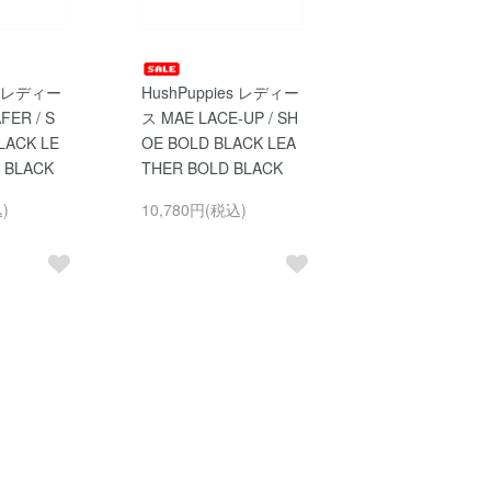
es レディー
HushPuppies レディー
FER / S
ス MAE LACE-UP / SH
LACK LE
OE BOLD BLACK LEA
 BLACK
THER BOLD BLACK
)
10,780円(税込)