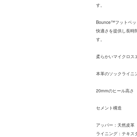
す。
Bounce™フットベ
快適さを提供し長時
す。
柔らかいマイクロス
本革のソックライニ
20mmのヒール高さ
セメント構造
アッパー：天然皮革
ライニング：テキス