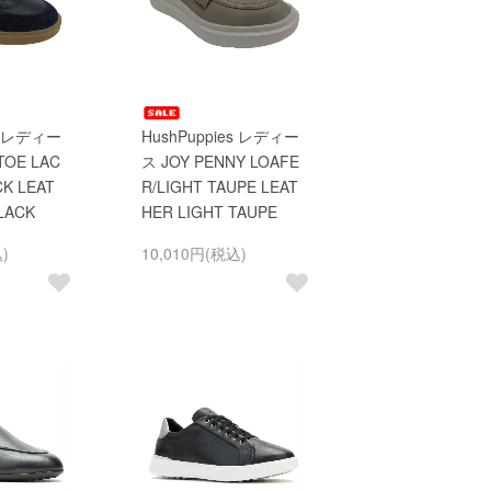
es レディー
HushPuppies レディー
TOE LAC
ス JOY PENNY LOAFE
CK LEAT
R/LIGHT TAUPE LEAT
LACK
HER LIGHT TAUPE
)
10,010円(税込)