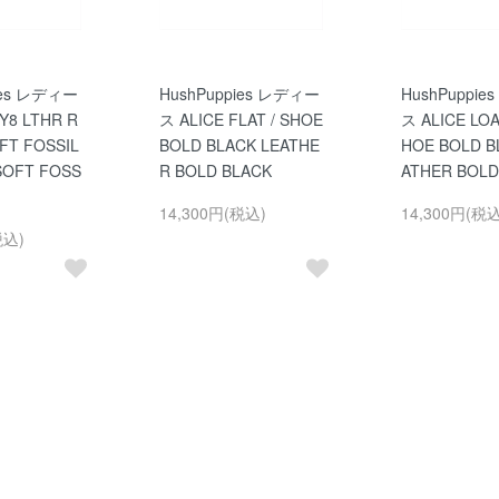
ies レディー
HushPuppies レディー
HushPuppi
Y8 LTHR R
ス ALICE FLAT / SHOE
ス ALICE LOA
FT FOSSIL
BOLD BLACK LEATHE
HOE BOLD B
SOFT FOSS
R BOLD BLACK
ATHER BOLD
14,300円(税込)
14,300円(税込
税込)