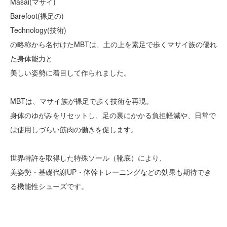
Masai(マサイ)
Barefoot(裸足の)
Technology(技術)
の略称から名付けたMBTは、土の上を素足で歩くマサイ族の優れ
た身体能力と
美しい姿勢に着目して作られました。
MBTは、マサイ族が裸足で歩く技術を再現。
身体のゆがみをリセットし、足の裏にかかる負担軽減や、日常で
は使用しづらい筋肉の働きを促します。
世界特許を取得した特殊ソール（靴底）により、
美姿勢・基礎代謝UP・体幹トレーニングなどの効果も期待でき
る機能性シューズです。