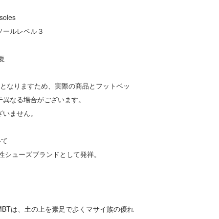
oles
ソールレベル３
夏
ルとなりますため、実際の商品とフットベッ
干異なる場合がございます。
ざいません。
いて
能性シューズブランドとして発祥。
MBTは、土の上を素足で歩くマサイ族の優れ