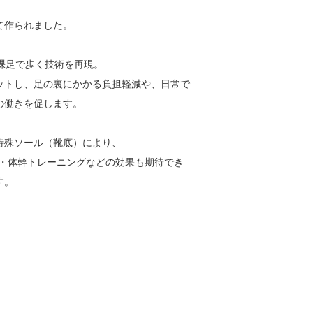
て作られました。
が裸足で歩く技術を再現。
ットし、足の裏にかかる負担軽減や、日常で
の働きを促します。
特殊ソール（靴底）により、
P・体幹トレーニングなどの効果も期待でき
す。