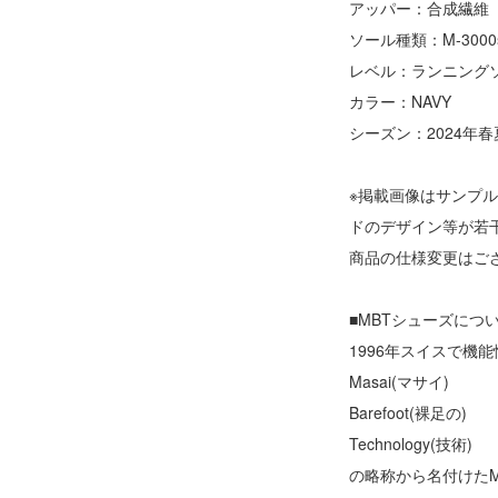
アッパー：合成繊維
ソール種類：M-3000s
レベル：ランニング
カラー：NAVY
シーズン：2024年春
※掲載画像はサンプ
ドのデザイン等が若
商品の仕様変更はご
■MBTシューズにつ
1996年スイスで機
Masai(マサイ)
Barefoot(裸足の)
Technology(技術)
の略称から名付けた