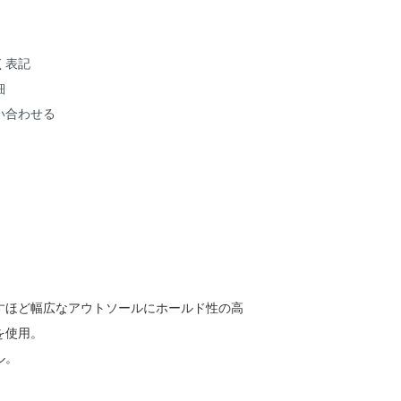
く表記
細
い合わせる
すほど幅広なアウトソールにホールド性の高
を使用。
ル。