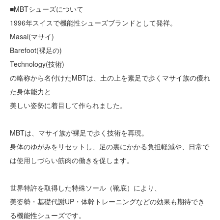
■MBTシューズについて
1996年スイスで機能性シューズブランドとして発祥。
Masai(マサイ)
Barefoot(裸足の)
Technology(技術)
の略称から名付けたMBTは、土の上を素足で歩くマサイ族の優れ
た身体能力と
美しい姿勢に着目して作られました。
MBTは、マサイ族が裸足で歩く技術を再現。
身体のゆがみをリセットし、足の裏にかかる負担軽減や、日常で
は使用しづらい筋肉の働きを促します。
世界特許を取得した特殊ソール（靴底）により、
美姿勢・基礎代謝UP・体幹トレーニングなどの効果も期待でき
る機能性シューズです。