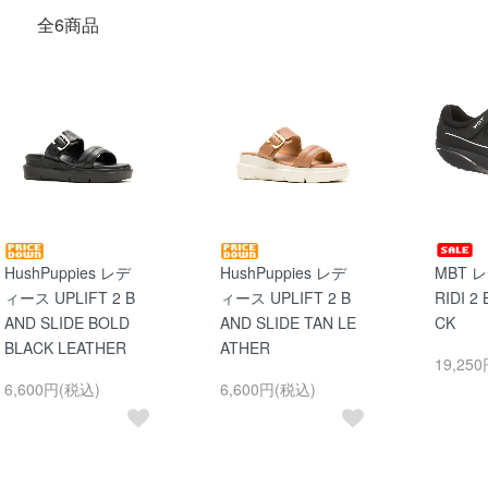
全6商品
HushPuppies レデ
HushPuppies レデ
MBT 
ィース UPLIFT 2 B
ィース UPLIFT 2 B
RIDI 2
AND SLIDE BOLD
AND SLIDE TAN LE
CK
BLACK LEATHER
ATHER
19,25
6,600円(税込)
6,600円(税込)