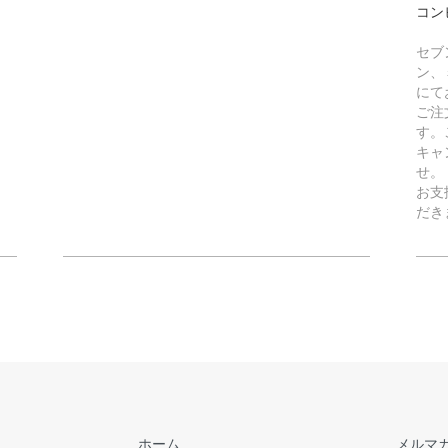
コン
セブ
ン、
にて
ご注
す。
キャ
せ。
お支
だき
ホーム
メルマ