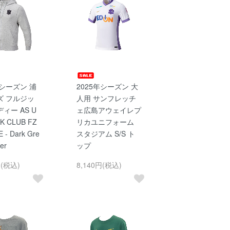
年シーズン 浦
2025年シーズン 大
ズ フルジッ
人用 サンフレッチ
ィー AS U
ェ広島アウェイレプ
K CLUB FZ
リカユニフォーム
 - Dark Gre
スタジアム S/S ト
er
ップ
円(税込)
8,140円(税込)