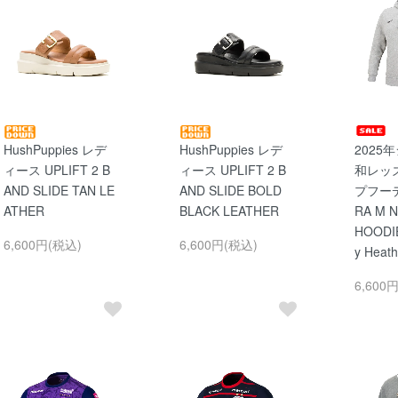
HushPuppies レデ
HushPuppies レデ
2025
ィース UPLIFT 2 B
ィース UPLIFT 2 B
和レッ
AND SLIDE TAN LE
AND SLIDE BOLD
プフーデ
ATHER
BLACK LEATHER
RA M N
HOODIE
6,600円(税込)
6,600円(税込)
y Heath
6,600