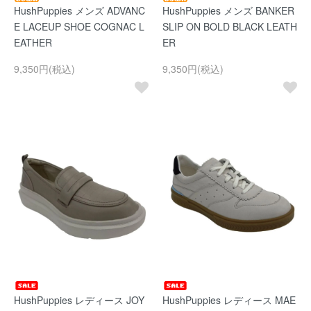
HushPuppies メンズ ADVANC
HushPuppies メンズ BANKER
E LACEUP SHOE COGNAC L
SLIP ON BOLD BLACK LEATH
EATHER
ER
9,350円(税込)
9,350円(税込)
HushPuppies レディース JOY
HushPuppies レディース MAE