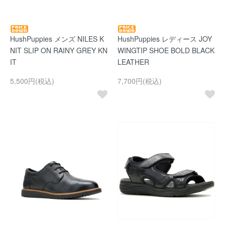
HushPuppies メンズ NILES K
HushPuppies レディース JOY
NIT SLIP ON RAINY GREY KN
WINGTIP SHOE BOLD BLACK
IT
LEATHER
5,500円(税込)
7,700円(税込)