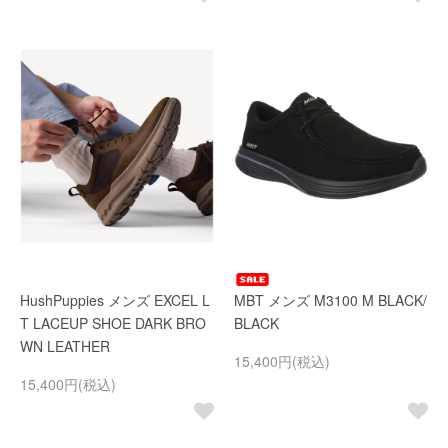
HushPuppies メンズ EXCEL L
MBT メンズ M3100 M BLACK/
T LACEUP SHOE DARK BRO
BLACK
WN LEATHER
15,400円(税込)
15,400円(税込)