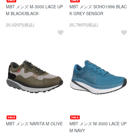
MBT メンズ M-3000 LACE UP
MBT メンズ SOHO1996 BLAC
M BLACK/BLACK
K GREY SENSOR
20,020円(税込)
20,790円(税込)
MBT メンズ NARITA M OLIVE
MBT メンズ M-3000 LACE UP
M NAVY