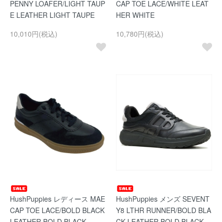
PENNY LOAFER/LIGHT TAUP
CAP TOE LACE/WHITE LEAT
E LEATHER LIGHT TAUPE
HER WHITE
10,010円(税込)
10,780円(税込)
HushPuppies レディース MAE
HushPuppies メンズ SEVENT
CAP TOE LACE/BOLD BLACK
Y8 LTHR RUNNER/BOLD BLA
LEATHER BOLD BLACK
CK LEATHER BOLD BLACK