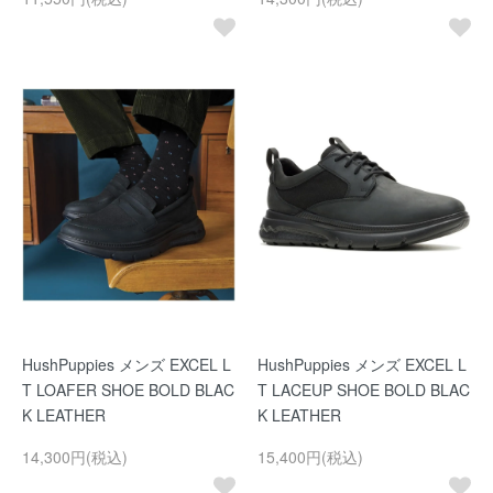
HushPuppies メンズ EXCEL L
HushPuppies メンズ EXCEL L
T LOAFER SHOE BOLD BLAC
T LACEUP SHOE BOLD BLAC
K LEATHER
K LEATHER
14,300円(税込)
15,400円(税込)