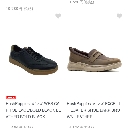
11,550円(税込)
10,780円(税込)
HushPuppies メンズ WES CA
HushPuppies メンズ EXCEL L
P TOE LACE/BOLD BLACK LE
T LOAFER SHOE DARK BRO
ATHER BOLD BLACK
WN LEATHER
11,550円(税込)
14,300円(税込)