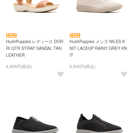
HushPuppies レディース DOR
HushPuppies メンズ NILES K
RI QTR STRAP SANDAL TAN
NIT LACEUP RAINY GREY KN
LEATHER
IT
4,400円(税込)
5,500円(税込)