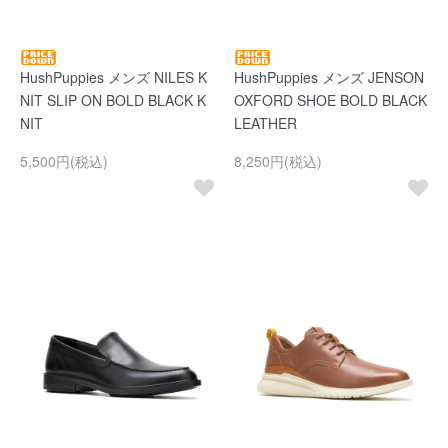
HushPuppies メンズ NILES K
HushPuppies メンズ JENSON
NIT SLIP ON BOLD BLACK K
OXFORD SHOE BOLD BLACK
NIT
LEATHER
5,500円(税込)
8,250円(税込)