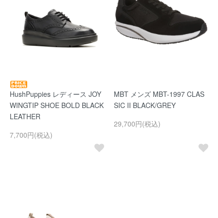
HushPuppies レディース JOY
MBT メンズ MBT-1997 CLAS
WINGTIP SHOE BOLD BLACK
SIC II BLACK/GREY
LEATHER
29,700円(税込)
7,700円(税込)