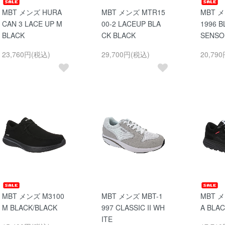
MBT メンズ HURA
MBT メンズ MTR15
MBT 
CAN 3 LACE UP M
00-2 LACEUP BLA
1996 
BLACK
CK BLACK
SENSO
23,760円(税込)
29,700円(税込)
20,79
MBT メンズ M3100
MBT メンズ MBT-1
MBT メ
M BLACK/BLACK
997 CLASSIC II WH
A BLA
ITE