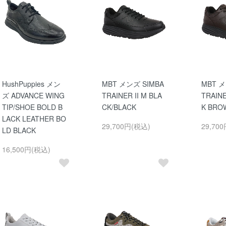
HushPuppies メン
MBT メンズ SIMBA
MBT メ
ズ ADVANCE WING
TRAINER II M BLA
TRAINE
TIP/SHOE BOLD B
CK/BLACK
K BRO
LACK LEATHER BO
29,700円(税込)
29,70
LD BLACK
16,500円(税込)