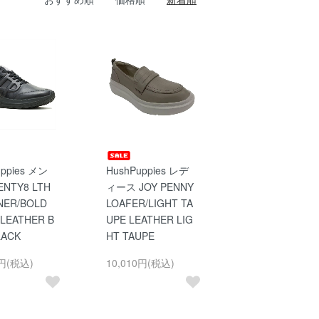
uppies メン
HushPuppies レデ
ENTY8 LTH
ィース JOY PENNY
NER/BOLD
LOAFER/LIGHT TA
 LEATHER B
UPE LEATHER LIG
LACK
HT TAUPE
0円(税込)
10,010円(税込)