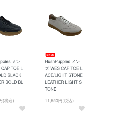
uppies メン
HushPuppies メン
 CAP TOE L
ズ WES CAP TOE L
OLD BLACK
ACE/LIGHT STONE
ER BOLD BL
LEATHER LIGHT S
TONE
0円(税込)
11,550円(税込)