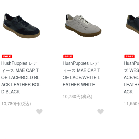
HushPuppies レデ
HushPuppies レデ
HushP
ィース MAE CAP T
ィース MAE CAP T
ズ WES
OE LACE/BOLD BL
OE LACE/WHITE L
ACE/B
ACK LEATHER BOL
EATHER WHITE
LEATH
D BLACK
ACK
10,780円(税込)
10,780円(税込)
11,55