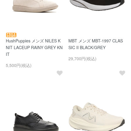
HushPuppies メンズ NILES K
MBT メンズ MBT-1997 CLAS
NIT LACEUP RAINY GREY KN
SIC II BLACK/GREY
IT
29,700円(税込)
5,500円(税込)