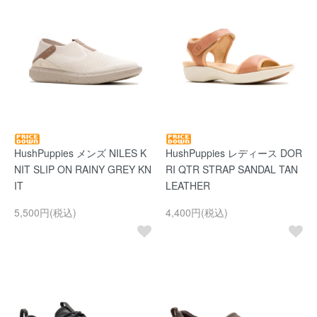
HushPuppies メンズ NILES K
HushPuppies レディース DOR
NIT SLIP ON RAINY GREY KN
RI QTR STRAP SANDAL TAN
IT
LEATHER
5,500円(税込)
4,400円(税込)