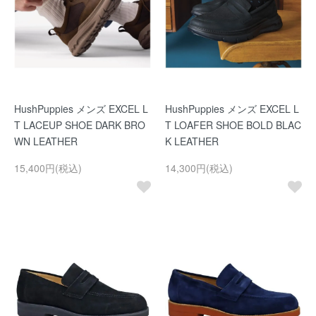
HushPuppies メンズ EXCEL L
HushPuppies メンズ EXCEL L
T LACEUP SHOE DARK BRO
T LOAFER SHOE BOLD BLAC
WN LEATHER
K LEATHER
15,400円(税込)
14,300円(税込)