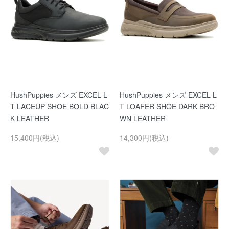
HushPuppies メンズ EXCEL L
HushPuppies メンズ EXCEL L
T LACEUP SHOE BOLD BLAC
T LOAFER SHOE DARK BRO
K LEATHER
WN LEATHER
15,400円(税込)
14,300円(税込)