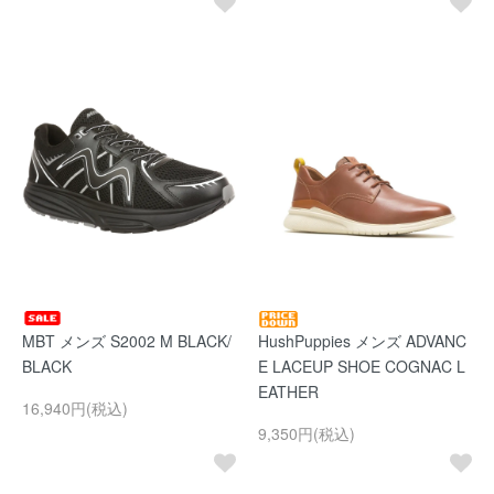
MBT メンズ S2002 M BLACK/
HushPuppies メンズ ADVANC
BLACK
E LACEUP SHOE COGNAC L
EATHER
16,940円(税込)
9,350円(税込)