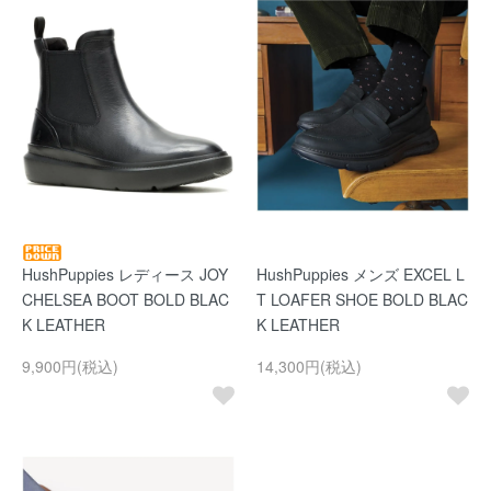
HushPuppies レディース JOY
HushPuppies メンズ EXCEL L
CHELSEA BOOT BOLD BLAC
T LOAFER SHOE BOLD BLAC
K LEATHER
K LEATHER
9,900円(税込)
14,300円(税込)