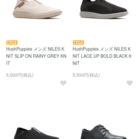
HushPuppies メンズ NILES K
HushPuppies メンズ NILES K
NIT SLIP ON RAINY GREY KN
NIT LACE UP BOLD BLACK K
IT
NIT
5,500円(税込)
5,500円(税込)