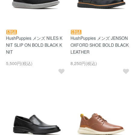
HushPuppies メンズ NILES K
HushPuppies メンズ JENSON
NIT SLIP ON BOLD BLACK K
OXFORD SHOE BOLD BLACK
NIT
LEATHER
5,500円(税込)
8,250円(税込)