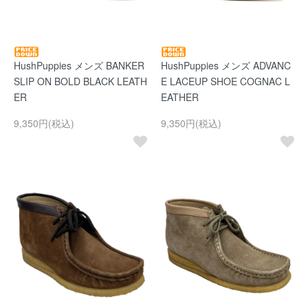
HushPuppies メンズ BANKER
HushPuppies メンズ ADVANC
SLIP ON BOLD BLACK LEATH
E LACEUP SHOE COGNAC L
ER
EATHER
9,350円(税込)
9,350円(税込)