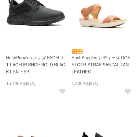
HushPuppies メンズ EXCEL L
HushPuppies レディース DOR
T LACEUP SHOE BOLD BLAC
RI QTR STRAP SANDAL TAN
K LEATHER
LEATHER
15,400円(税込)
4,400円(税込)