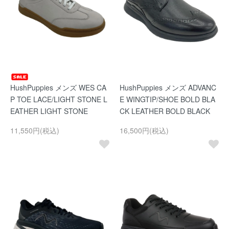
HushPuppies メンズ WES CA
HushPuppies メンズ ADVANC
P TOE LACE/LIGHT STONE L
E WINGTIP/SHOE BOLD BLA
EATHER LIGHT STONE
CK LEATHER BOLD BLACK
11,550円(税込)
16,500円(税込)