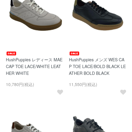
HushPuppies レディース MAE
HushPuppies メンズ WES CA
CAP TOE LACE/WHITE LEAT
P TOE LACE/BOLD BLACK LE
HER WHITE
ATHER BOLD BLACK
10,780円(税込)
11,550円(税込)