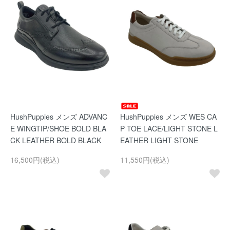
HushPuppies メンズ ADVANC
HushPuppies メンズ WES CA
E WINGTIP/SHOE BOLD BLA
P TOE LACE/LIGHT STONE L
CK LEATHER BOLD BLACK
EATHER LIGHT STONE
16,500円(税込)
11,550円(税込)