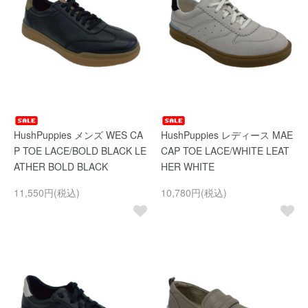
HushPuppies メンズ WES CA
HushPuppies レディース MAE
P TOE LACE/BOLD BLACK LE
CAP TOE LACE/WHITE LEAT
ATHER BOLD BLACK
HER WHITE
11,550円(税込)
10,780円(税込)