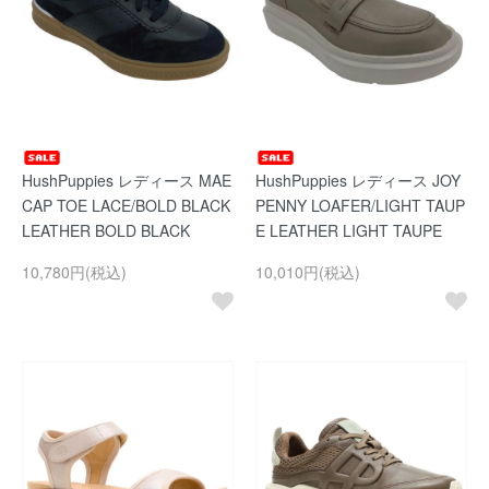
HushPuppies レディース MAE
HushPuppies レディース JOY
CAP TOE LACE/BOLD BLACK
PENNY LOAFER/LIGHT TAUP
LEATHER BOLD BLACK
E LEATHER LIGHT TAUPE
10,780円(税込)
10,010円(税込)