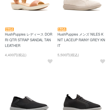
HushPuppies レディース DOR
HushPuppies メンズ NILES K
RI QTR STRAP SANDAL TAN
NIT LACEUP RAINY GREY KN
LEATHER
IT
4,400円(税込)
5,500円(税込)