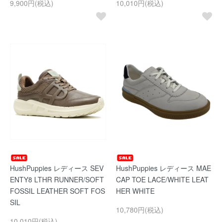
9,900円(税込)
10,010円(税込)
HushPuppies レディース SEV
HushPuppies レディース MAE
ENTY8 LTHR RUNNER/SOFT
CAP TOE LACE/WHITE LEAT
FOSSIL LEATHER SOFT FOS
HER WHITE
SIL
10,780円(税込)
10,010円(税込)