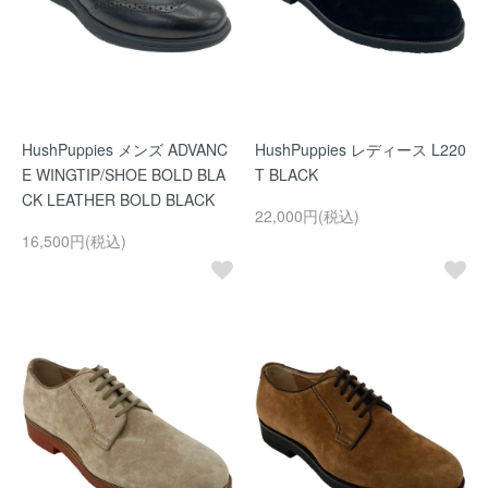
HushPuppies メンズ ADVANC
HushPuppies レディース L220
E WINGTIP/SHOE BOLD BLA
T BLACK
CK LEATHER BOLD BLACK
22,000円(税込)
16,500円(税込)