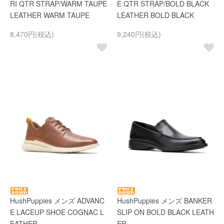
RI QTR STRAP/WARM TAUPE
E QTR STRAP/BOLD BLACK
LEATHER WARM TAUPE
LEATHER BOLD BLACK
8,470円(税込)
9,240円(税込)
HushPuppies メンズ ADVANC
HushPuppies メンズ BANKER
E LACEUP SHOE COGNAC L
SLIP ON BOLD BLACK LEATH
EATHER
ER