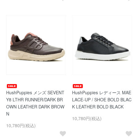
HushPuppies メンズ SEVENT
HushPuppies レディース MAE
Y8 LTHR RUNNER/DARK BR
LACE-UP / SHOE BOLD BLAC
OWN LEATHER DARK BROW
K LEATHER BOLD BLACK
N
10,780円(税込)
10,780円(税込)