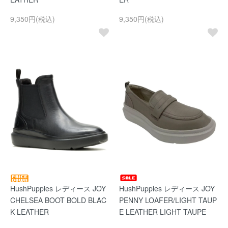
9,350円(税込)
9,350円(税込)
HushPuppies レディース JOY
HushPuppies レディース JOY
CHELSEA BOOT BOLD BLAC
PENNY LOAFER/LIGHT TAUP
K LEATHER
E LEATHER LIGHT TAUPE