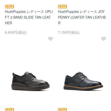
HushPuppies レディース UPLI
HushPuppies レディース JOY
FT 2 BAND SLIDE TAN LEAT
PENNY LOAFER TAN LEATHE
HER
R
6,600円(税込)
7,150円(税込)