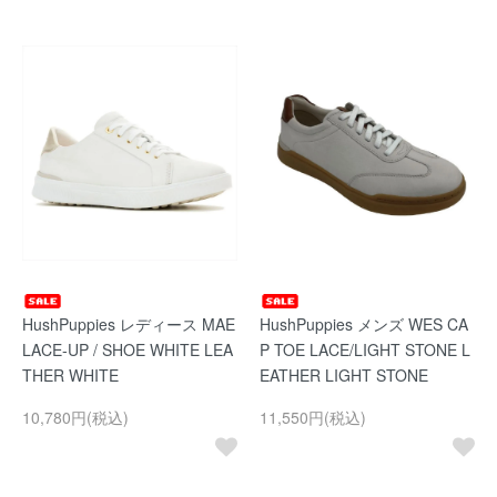
HushPuppies レディース MAE
HushPuppies メンズ WES CA
LACE-UP / SHOE WHITE LEA
P TOE LACE/LIGHT STONE L
THER WHITE
EATHER LIGHT STONE
10,780円(税込)
11,550円(税込)