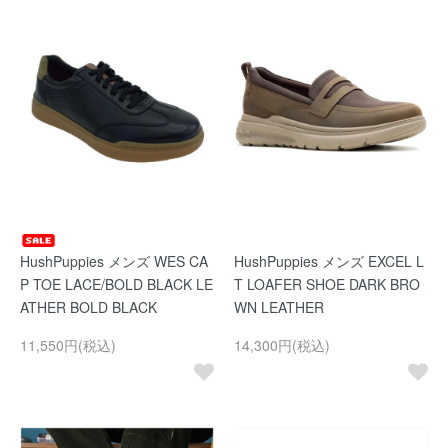
HushPuppies メンズ WES CA
HushPuppies メンズ EXCEL L
P TOE LACE/BOLD BLACK LE
T LOAFER SHOE DARK BRO
ATHER BOLD BLACK
WN LEATHER
11,550円(税込)
14,300円(税込)