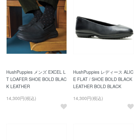
HushPuppies メンズ EXCEL L
HushPuppies レディース ALIC
T LOAFER SHOE BOLD BLAC
E FLAT / SHOE BOLD BLACK
K LEATHER
LEATHER BOLD BLACK
14,300円(税込)
14,300円(税込)