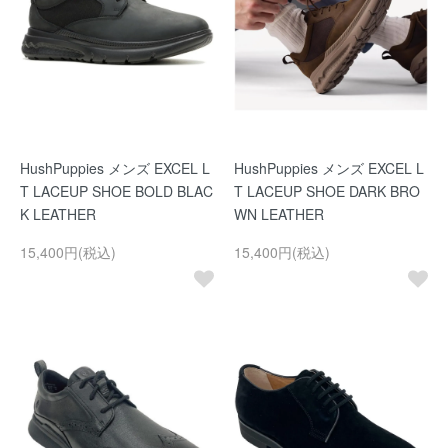
HushPuppies メンズ EXCEL L
HushPuppies メンズ EXCEL L
T LACEUP SHOE BOLD BLAC
T LACEUP SHOE DARK BRO
K LEATHER
WN LEATHER
15,400円(税込)
15,400円(税込)