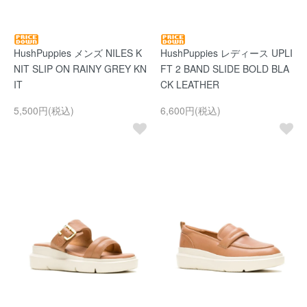
HushPuppies メンズ NILES K
HushPuppies レディース UPLI
NIT SLIP ON RAINY GREY KN
FT 2 BAND SLIDE BOLD BLA
IT
CK LEATHER
5,500円(税込)
6,600円(税込)