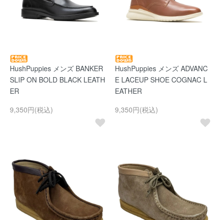
HushPuppies メンズ BANKER
HushPuppies メンズ ADVANC
SLIP ON BOLD BLACK LEATH
E LACEUP SHOE COGNAC L
ER
EATHER
9,350円(税込)
9,350円(税込)