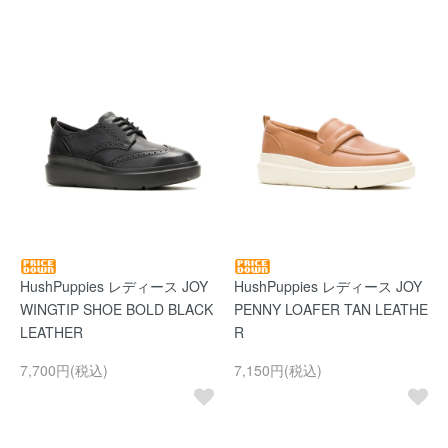
HushPuppies レディース JOY
HushPuppies レディース JOY
WINGTIP SHOE BOLD BLACK
PENNY LOAFER TAN LEATHE
LEATHER
R
7,700円(税込)
7,150円(税込)