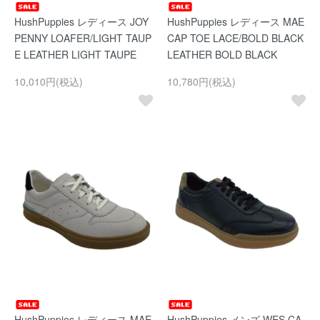
HushPuppies レディース JOY
HushPuppies レディース MAE
PENNY LOAFER/LIGHT TAUP
CAP TOE LACE/BOLD BLACK
E LEATHER LIGHT TAUPE
LEATHER BOLD BLACK
10,010円(税込)
10,780円(税込)
HushPuppies レディース MAE
HushPuppies メンズ WES CA