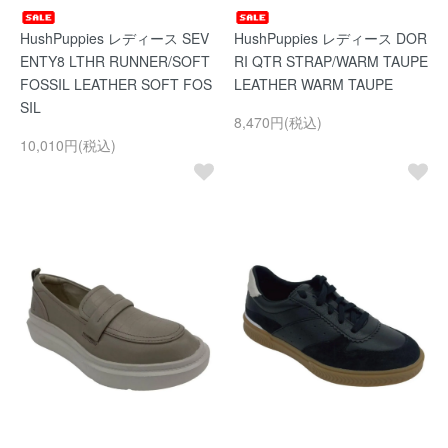
HushPuppies レディース SEV
HushPuppies レディース DOR
ENTY8 LTHR RUNNER/SOFT
RI QTR STRAP/WARM TAUPE
FOSSIL LEATHER SOFT FOS
LEATHER WARM TAUPE
SIL
8,470円(税込)
10,010円(税込)