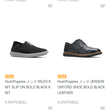
HushPuppies メンズ NILES K
HushPuppies メンズ JENSON
NIT SLIP ON BOLD BLACK K
OXFORD SHOE BOLD BLACK
NIT
LEATHER
5,500円(税込)
8,250円(税込)