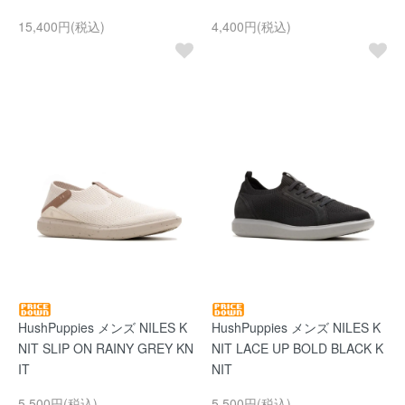
15,400円(税込)
4,400円(税込)
HushPuppies メンズ NILES K
HushPuppies メンズ NILES K
NIT SLIP ON RAINY GREY KN
NIT LACE UP BOLD BLACK K
IT
NIT
5,500円(税込)
5,500円(税込)