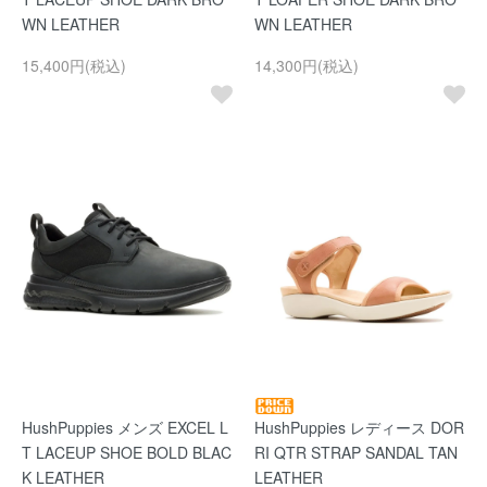
WN LEATHER
WN LEATHER
15,400円(税込)
14,300円(税込)
HushPuppies メンズ EXCEL L
HushPuppies レディース DOR
T LACEUP SHOE BOLD BLAC
RI QTR STRAP SANDAL TAN
K LEATHER
LEATHER