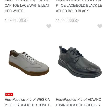
CAP TOE LACE/WHITE LEAT
P TOE LACE/BOLD BLACK LE
HER WHITE
ATHER BOLD BLACK
10,780円(税込)
11,550円(税込)
HushPuppies メンズ WES CA
HushPuppies メンズ ADVANC
P TOE LACE/LIGHT STONE L
E WINGTIP/SHOE BOLD BLA