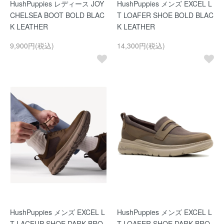
HushPuppies レディース JOY
HushPuppies メンズ EXCEL L
CHELSEA BOOT BOLD BLAC
T LOAFER SHOE BOLD BLAC
K LEATHER
K LEATHER
9,900円(税込)
14,300円(税込)
HushPuppies メンズ EXCEL L
HushPuppies メンズ EXCEL L
T LACEUP SHOE DARK BRO
T LOAFER SHOE DARK BRO