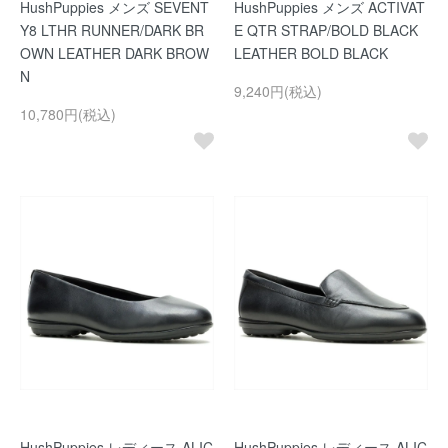
HushPuppies メンズ SEVENT
HushPuppies メンズ ACTIVAT
Y8 LTHR RUNNER/DARK BR
E QTR STRAP/BOLD BLACK
OWN LEATHER DARK BROW
LEATHER BOLD BLACK
N
9,240円(税込)
10,780円(税込)
HushPuppies レディース ALIC
HushPuppies レディース ALIC