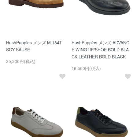
HushPuppies メンズ M 184T
HushPuppies メンズ ADVANC
SOY SAUSE
E WINGTIP/SHOE BOLD BLA
CK LEATHER BOLD BLACK
25,300円(税込)
16,500円(税込)