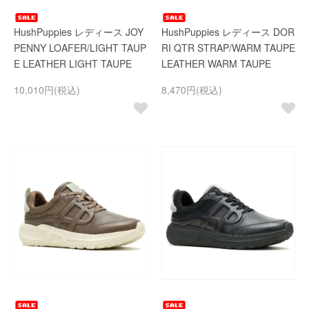
HushPuppies レディース JOY
HushPuppies レディース DOR
PENNY LOAFER/LIGHT TAUP
RI QTR STRAP/WARM TAUPE
E LEATHER LIGHT TAUPE
LEATHER WARM TAUPE
10,010円(税込)
8,470円(税込)