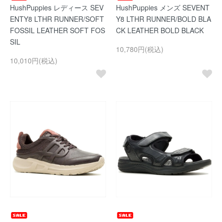
HushPuppies レディース SEV
HushPuppies メンズ SEVENT
ENTY8 LTHR RUNNER/SOFT
Y8 LTHR RUNNER/BOLD BLA
FOSSIL LEATHER SOFT FOS
CK LEATHER BOLD BLACK
SIL
10,780円(税込)
10,010円(税込)