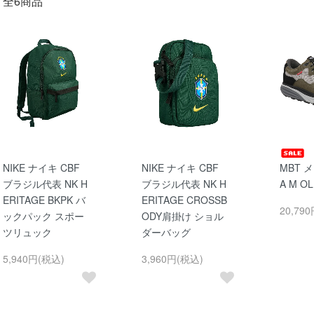
全6商品
NIKE ナイキ CBF
NIKE ナイキ CBF
MBT メ
ブラジル代表 NK H
ブラジル代表 NK H
A M OL
ERITAGE BKPK バ
ERITAGE CROSSB
20,79
ックパック スポー
ODY肩掛け ショル
ツリュック
ダーバッグ
5,940円(税込)
3,960円(税込)