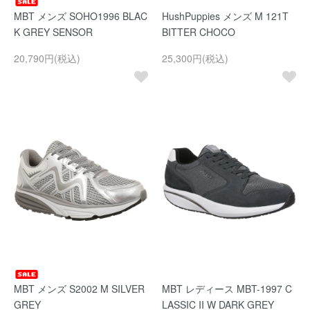
MBT メンズ SOHO1996 BLAC
HushPuppies メンズ M 121T
K GREY SENSOR
BITTER CHOCO
20,790円(税込)
25,300円(税込)
MBT メンズ S2002 M SILVER
MBT レディース MBT-1997 C
GREY
LASSIC II W DARK GREY