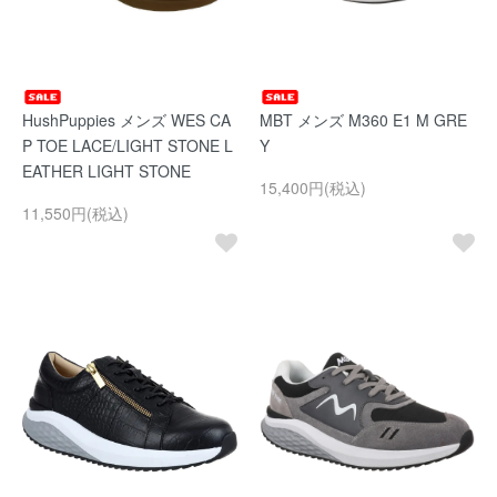
HushPuppies メンズ WES CA
MBT メンズ M360 E1 M GRE
P TOE LACE/LIGHT STONE L
Y
EATHER LIGHT STONE
15,400円(税込)
11,550円(税込)