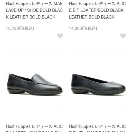
HushPuppies レディース MAE
HushPuppies レディース ALIC
LACE-UP / SHOE BOLD BLAC
E BIT LOAFER/BOLD BLACK
K LEATHER BOLD BLACK
LEATHER BOLD BLACK
10,780円(税込)
14,300円(税込)
HushPuppies レディース ALIC
HushPuppies レディース ALIC