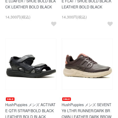
E LOAFER / SHOE BOLD BLA
E FLAT / SHOE BOLD BLACK
CK LEATHER BOLD BLACK
LEATHER BOLD BLACK
14,300円(税込)
14,300円(税込)
HushPuppies メンズ ACTIVAT
HushPuppies メンズ SEVENT
E QTR STRAP/BOLD BLACK
Y8 LTHR RUNNER/DARK BR
LEATHER BOLD BLACK
OWN LEATHER DARK BROW