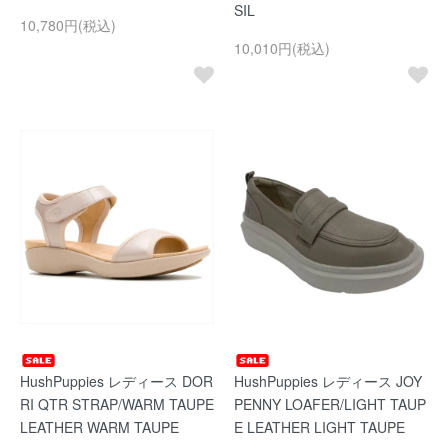
SIL
10,780円(税込)
10,010円(税込)
HushPuppies レディース DOR
HushPuppies レディース JOY
RI QTR STRAP/WARM TAUPE
PENNY LOAFER/LIGHT TAUP
LEATHER WARM TAUPE
E LEATHER LIGHT TAUPE