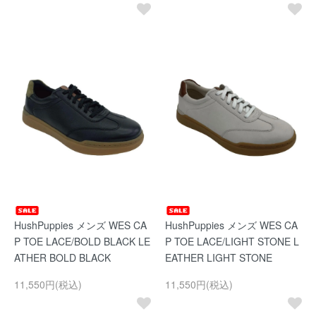
HushPuppies メンズ WES CA
HushPuppies メンズ WES CA
P TOE LACE/BOLD BLACK LE
P TOE LACE/LIGHT STONE L
ATHER BOLD BLACK
EATHER LIGHT STONE
11,550円(税込)
11,550円(税込)