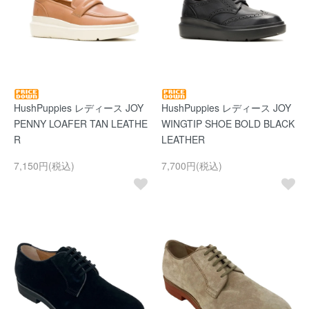
HushPuppies レディース JOY
HushPuppies レディース JOY
PENNY LOAFER TAN LEATHE
WINGTIP SHOE BOLD BLACK
R
LEATHER
7,150円(税込)
7,700円(税込)