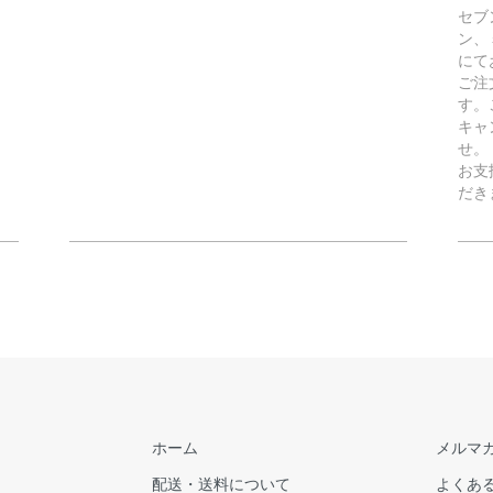
セブ
ン、
にて
ご注
す。
キャ
せ。
お支
だき
ホーム
メルマ
配送・送料について
よくあ