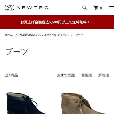
0
お買上げ金額税込5,500円以上で送料無料！！
ホーム
HushPuppies(ハッシュパピー/レディース)
ブーツ
ブーツ
全4商品
おすすめ順
価格順
新着順