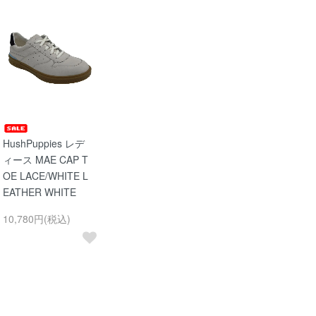
HushPuppies レデ
ィース MAE CAP T
OE LACE/WHITE L
EATHER WHITE
10,780円(税込)