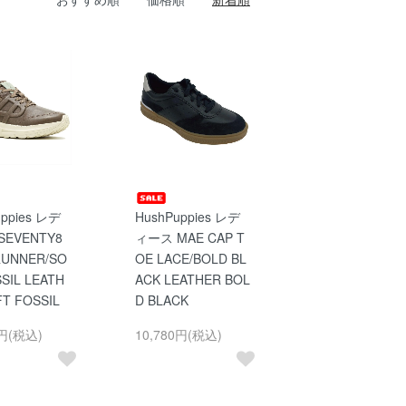
uppies レデ
HushPuppies レデ
SEVENTY8
ィース MAE CAP T
RUNNER/SO
OE LACE/BOLD BL
SIL LEATH
ACK LEATHER BOL
FT FOSSIL
D BLACK
0円(税込)
10,780円(税込)