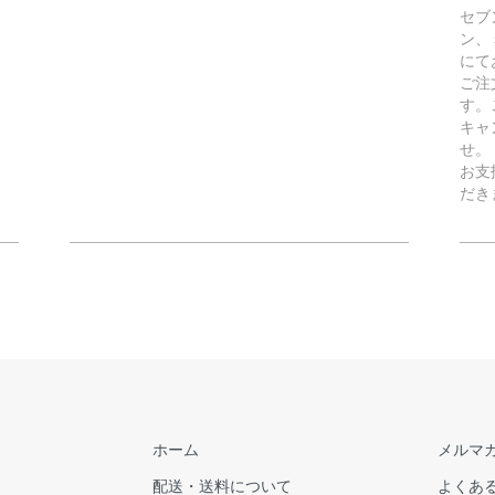
セブ
ン、
にて
ご注
す。
キャ
せ。
お支
だき
ホーム
メルマ
配送・送料について
よくあ