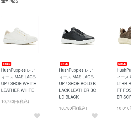
全5商品
HushPuppies レデ
HushPuppies レデ
HushP
ィース MAE LACE-
ィース MAE LACE-
ィース 
UP / SHOE WHITE
UP / SHOE BOLD B
LTHR 
LEATHER WHITE
LACK LEATHER BO
FT FOS
LD BLACK
ER SO
10,780円(税込)
10,780円(税込)
10,01