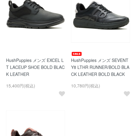
HushPuppies メンズ EXCEL L
HushPuppies メンズ SEVENT
T LACEUP SHOE BOLD BLAC
Y8 LTHR RUNNER/BOLD BLA
K LEATHER
CK LEATHER BOLD BLACK
15,400円(税込)
10,780円(税込)