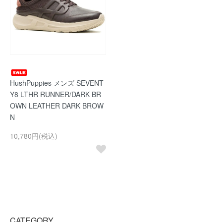
HushPuppies メンズ SEVENT
Y8 LTHR RUNNER/DARK BR
OWN LEATHER DARK BROW
N
10,780円(税込)
CATEGORY