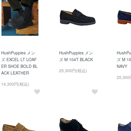
HushPuppies メン
HushPuppies メン
HushP
ズ EXCEL LT LOAF
ズ M 104T BLACK
ズ M 1
ER SHOE BOLD BL
NAVY
25,300円(税込)
ACK LEATHER
25,30
14,300円(税込)