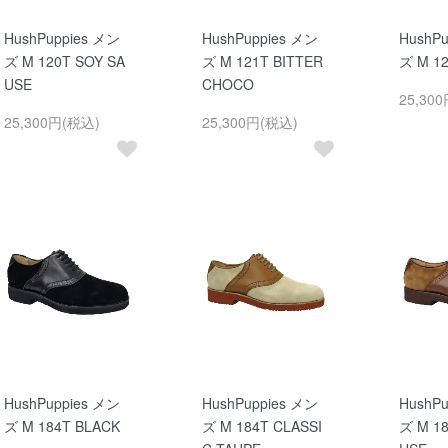
HushPuppies メン
HushPuppies メン
HushP
ズ M 120T SOY SA
ズ M 121T BITTER
ズ M 1
USE
CHOCO
25,30
25,300円(税込)
25,300円(税込)
HushPuppies メン
HushPuppies メン
HushP
ズ M 184T BLACK
ズ M 184T CLASSI
ズ M 18