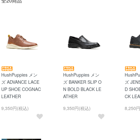
全20商品
HushPuppies メン
HushPuppies メン
HushP
ズ ADVANCE LACE
ズ BANKER SLIP O
ズ JEN
UP SHOE COGNAC
N BOLD BLACK LE
D SHO
LEATHER
ATHER
CK LE
9,350円(税込)
9,350円(税込)
8,250