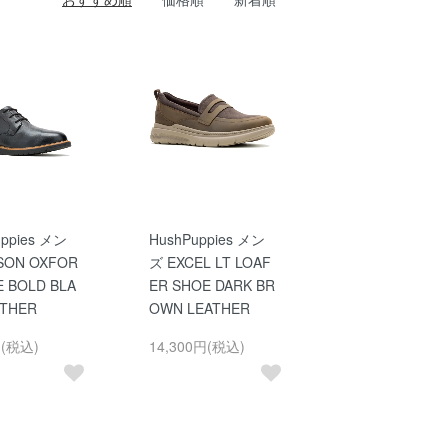
uppies メン
HushPuppies メン
SON OXFOR
ズ EXCEL LT LOAF
E BOLD BLA
ER SHOE DARK BR
ATHER
OWN LEATHER
円(税込)
14,300円(税込)