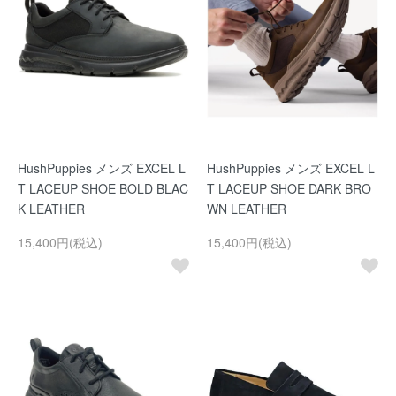
HushPuppies メンズ EXCEL L
HushPuppies メンズ EXCEL L
T LACEUP SHOE BOLD BLAC
T LACEUP SHOE DARK BRO
K LEATHER
WN LEATHER
15,400円(税込)
15,400円(税込)