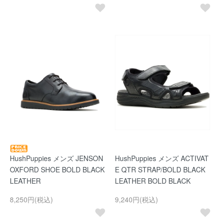
HushPuppies メンズ JENSON
HushPuppies メンズ ACTIVAT
OXFORD SHOE BOLD BLACK
E QTR STRAP/BOLD BLACK
LEATHER
LEATHER BOLD BLACK
8,250円(税込)
9,240円(税込)