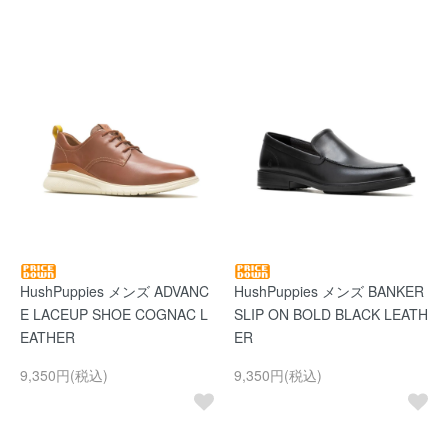
HushPuppies メンズ ADVANC
HushPuppies メンズ BANKER
E LACEUP SHOE COGNAC L
SLIP ON BOLD BLACK LEATH
EATHER
ER
9,350円(税込)
9,350円(税込)