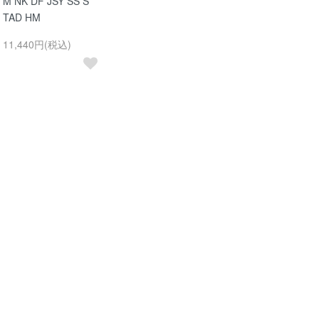
M NK DF JSY SS S
TAD HM
11,440円(税込)