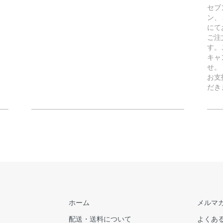
セブ
ン、
にて
ご注
す。
キャ
せ。
お支
だき
ホーム
メルマ
配送・送料について
よくあ